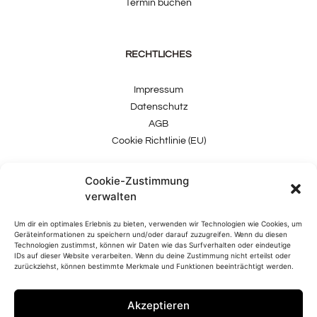
Termin buchen
RECHTLICHES
Impressum
Datenschutz
AGB
Cookie Richtlinie (EU)
Cookie-Zustimmung
verwalten
Um dir ein optimales Erlebnis zu bieten, verwenden wir Technologien wie Cookies, um
Geräteinformationen zu speichern und/oder darauf zuzugreifen. Wenn du diesen
Technologien zustimmst, können wir Daten wie das Surfverhalten oder eindeutige
IDs auf dieser Website verarbeiten. Wenn du deine Zustimmung nicht erteilst oder
zurückziehst, können bestimmte Merkmale und Funktionen beeinträchtigt werden.
TMS Mode GmbH, Neulerchenfelderstrasse 38, A – 1160 Wien |
+43 (0) 1 956 11 09
|
office@temas-store.at
Akzeptieren