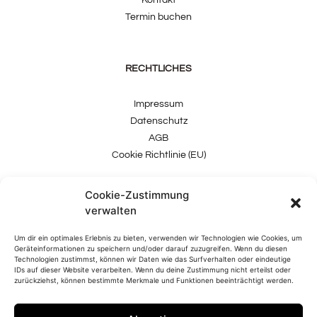
Kontakt
Termin buchen
RECHTLICHES
Impressum
Datenschutz
AGB
Cookie Richtlinie (EU)
Cookie-Zustimmung
verwalten
Um dir ein optimales Erlebnis zu bieten, verwenden wir Technologien wie Cookies, um
Geräteinformationen zu speichern und/oder darauf zuzugreifen. Wenn du diesen
Technologien zustimmst, können wir Daten wie das Surfverhalten oder eindeutige
IDs auf dieser Website verarbeiten. Wenn du deine Zustimmung nicht erteilst oder
zurückziehst, können bestimmte Merkmale und Funktionen beeinträchtigt werden.
TMS Mode GmbH, Neulerchenfelderstrasse 38, A – 1160 Wien |
+43 (0) 1 956 11 09
|
office@temas-store.at